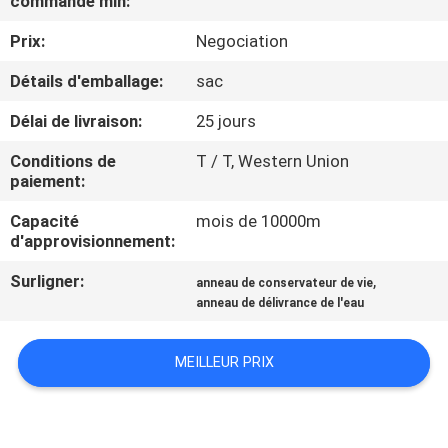
commande min:
VISITE
Prix:
Negociation
D'USINE
Détails d'emballage:
sac
CONTRÔLE
Délai de livraison:
25 jours
DE
Conditions de
T / T, Western Union
QUALITÉ
paiement:
Capacité
mois de 10000m
COMPANY
d'approvisionnement:
NEWS
Surligner:
,
anneau de conservateur de vie
anneau de délivrance de l'eau
PLAN
MEILLEUR PRIX
DU
SITE