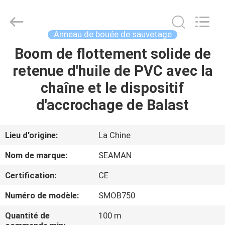
2026
Jiaxing
Seaman
Marine
Co.,Ltd..
Anneau de bouée de sauvetage
All
Rights
Reserved.
Boom de flottement solide de
MAISON
retenue d'huile de PVC avec la
PRODUITS
chaîne et le dispositif
d'accrochage de Balast
VIDÉOS
Lieu d'origine:
La Chine
AU
Nom de marque:
SEAMAN
SUJET
Certification:
CE
DE
Numéro de modèle:
SMOB750
NOUS
Quantité de
100 m