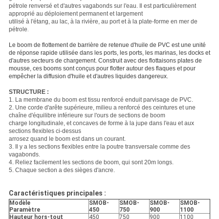
pétrole renversé et d'autres vagabonds sur l'eau. Il est particulièrement
approprié au déploiement permanent et largement
utilisé à l'étang, au lac, à la rivière, au port et à la plate-forme en mer de
pétrole
.
Le boom de flottement de barrière de retenue d'huile de PVC est une unité
de réponse rapide utilisée dans les ports, les ports, les marinas, les docks et
d'autres secteurs de chargement. Construit avec des flottaisons plates de
mousse, ces booms sont conçus pour flotter autour des flaques et pour
empêcher la diffusion d'huile et d'autres liquides dangereux.
STRUCTURE :
1. La membrane du boom est tissu renforcé enduit parvisage de PVC.
2. Une corde d'arête supérieure, milieu a renforcé des ceintures et une
chaîne d'équilibre inférieure sur l'ours de sections de boom
charge longitudinale, et concaves de forme à la jupe dans l'eau et aux
sections flexibles ci-dessus
arrosez quand le boom est dans un courant.
3. Il y a les sections flexibles entre la poutre transversale comme des
vagabonds.
4. Reliez facilement les sections de boom, qui sont 20m longs.
5. Chaque section a des sièges d'ancre.
Caractéristiques principales :
Modèle
SMOB-
SMOB-
SMOB-
SMOB-
Paramètre
450
750
900
1100
Hauteur hors-tout
450
750
900
1100