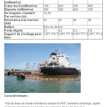
(millimètre)
Franc-bord (millimètre)
150
250
300
400
Ébauche (millimètre)
300
500
600
700
De longueur standard
10,20
Par section (m)
Résistance à la traction
20
30
40
45
(KN)
Ballast
Bloc ou chaîne
Poids (Kg/m)
3,1
4,2
5,2
5,8
Support de stockage pour
2.8*1.7*0.7
2.8*1.7*1.0
2.8*1.7*1.2
2.8*1.7*1.4
60m
Caractéristiques :
·Fait du tissu de haute résistance enduit du PVC lumineux d'orange, ayant