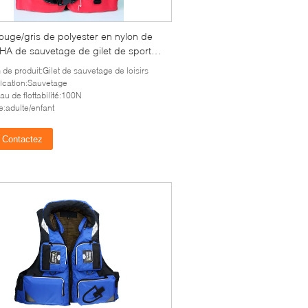
rouge/gris de polyester en nylon de
A de sauvetage de gilet de sport
ique de mousse de vie
de produit:Gilet de sauvetage de loisirs
ication:Sauvetage
au de flottabilité:100N
le:adulte/enfant
Contactez