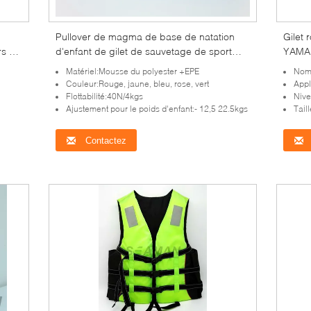
Pullover de magma de base de natation
Gilet 
rs de
d'enfant de gilet de sauvetage de sport
YAMAH
u
aquatique de la mousse de l'enfant Lifevest
aquat
Matériel:Mousse du polyester +EPE
Nom 
Couleur:Rouge, jaune, bleu, rose, vert
Appl
Flottabilité:40N/4kgs
Nive
Ajustement pour le poids d'enfant:‐ 12,5 22.5kgs
Tail
Contactez