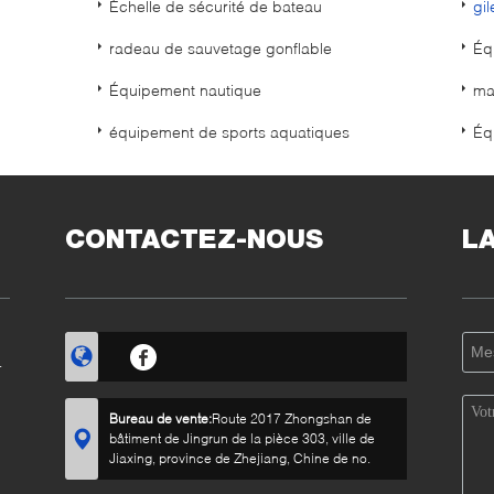
Échelle de sécurité de bateau
gi
radeau de sauvetage gonflable
Éq
Équipement nautique
ma
équipement de sports aquatiques
Éq
CONTACTEZ-NOUS
L
Bureau de vente:
Route 2017 Zhongshan de
bâtiment de Jingrun de la pièce 303, ville de
Jiaxing, province de Zhejiang, Chine de no.