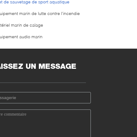
let de sauvetage de sport aquatique
uipement marin de lutte contre l'incendie
tériel marin de calage
uipement audio marin
AISSEZ UN MESSAGE