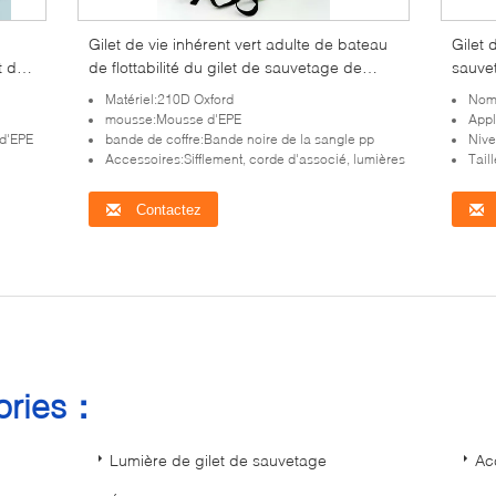
Gilet de vie inhérent vert adulte de bateau
Gilet
t de
de flottabilité du gilet de sauvetage de
sauve
sport aquatique PFD
sauve
Matériel:210D Oxford
Nom 
enfan
mousse:Mousse d'EPE
Appl
 d'EPE
bande de coffre:Bande noire de la sangle pp
Nive
Accessoires:Sifflement, corde d'associé, lumières
Tail
Contactez
gories：
Lumière de gilet de sauvetage
Ac