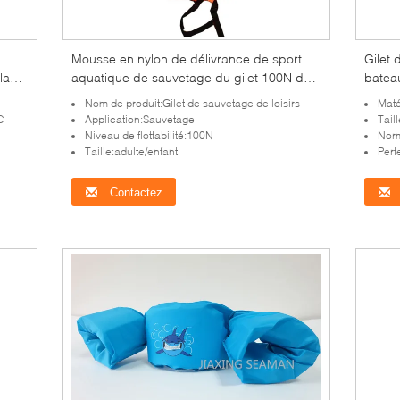
Mousse en nylon de délivrance de sport
Gilet 
la
aquatique de sauvetage du gilet 100N du
batea
certificat orange EPE de la CE
aquat
Nom de produit:Gilet de sauvetage de loisirs
Maté
C
Application:Sauvetage
Taill
Niveau de flottabilité:100N
Nor
Taille:adulte/enfant
Pert
Contactez