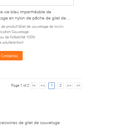
 de vie bleu imperméable de
tage en nylon de pêche de gilet de
tage de sport aquatique pour des
de produit:Gilet de sauvetage de loisirs
ts
ication:Sauvetage
au de flottabilité:100N
le:adulte/enfant
Contactez
Page 1 of 2
|<
<<
1
2
>>
>|
cessoires de gilet de sauvetage