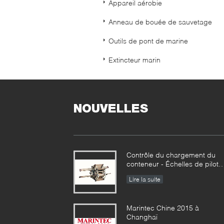
Appareil aérobie
Anneau de bouée de sauvetage
Outils de pont de marine
Extincteur marin
NOUVELLES
Contrôle du chargement du
conteneur - Échelles de pilote
et autres marchandises
Lire la suite
ensemble
Marintec Chine 2015 à
Changhaï