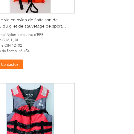
de vie en nylon de flottaison de
u du gilet de sauvetage de sport
ique de couleur orange 100N
riel:Nylon + mousse d'EPE
e:S, M, L, XL
me:OIN 12402
e de flottabilité:<5>
Contactez