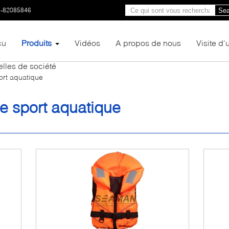
3-82085846
Sea
çu
Produits
Vidéos
A propos de nous
Visite d'
lles de société
ort aquatique
de sport aquatique