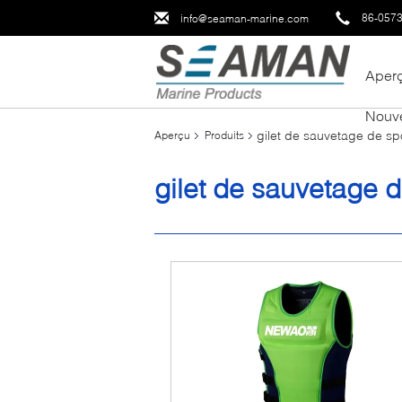
86-057
info@seaman-marine.com
Aper
Nouve
gilet de sauvetage de sp
Aperçu
Produits
gilet de sauvetage 