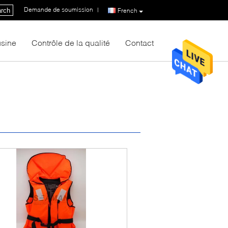
Demande de soumission
|
rch
French
usine
Contrôle de la qualité
Contact