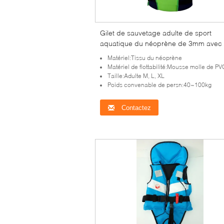
Gilet de sauvetage adulte de sport
aquatique du néoprène de 3mm avec 
mousse de polyéthylène
Matériel:Tissu du néoprène
Matériel de flottabilité:Mousse molle de PV
Taille:Adulte M, L, XL
Poids convenable de persn:40~100kg
Contactez