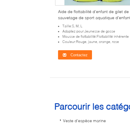
Aide de flottabilité d'enfant de gilet de
sauvetage de sport aquatique d'enfan
mode pour la natation
Taille:S, M, L
Adaptez pour:Jeunesse de gosse
Mousse de flottabilité:Flottabilité inhérente
Couleur:Rouge, jaune, orange, rose
Contactez
Parcourir les caté
Veste d'espèce marine