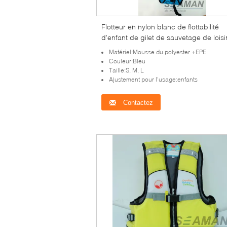
Flotteur en nylon blanc de flottabilité
d'enfant de gilet de sauvetage de loisi
mode de la couleur 210D/420D de ble
Matériel:Mousse du polyester +EPE
marine
Couleur:Bleu
Taille:S, M, L
Ajustement pour l'usage:enfants
Contactez