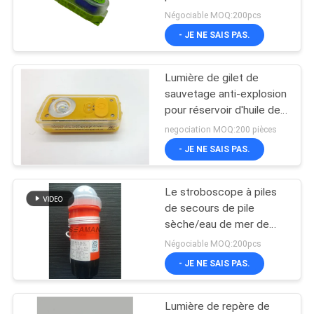
marine SOLAS approuvé
PRIVACY
Négociable MOQ:200pcs
- JE NE SAIS PAS.
POLICY
8
Échelle de sécurité
Lumière de gilet de
sauvetage anti-explosion
de bateau
pour réservoir d'huile de
plateforme pétrolière
negociation MOQ:200 pièces
offshore Ex ib IIB T4 Gb
- JE NE SAIS PAS.
Le stroboscope à piles
16
de secours de pile
gilet de sauvetage
sèche/eau de mer de
lumière de veste
Négociable MOQ:200pcs
de sport aquatique
d'espèce marine s'allume
- JE NE SAIS PAS.
Lumière de repère de