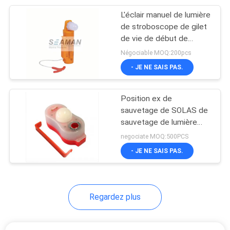
L'éclair manuel de lumière
41
de stroboscope de gilet
Équipement marin
de vie de début de
SOLAS a mené le signal
Négociable MOQ:200pcs
de lutte contre
lumineux résistant au feu
- JE NE SAIS PAS.
l'incendie
Position ex de
sauvetage de SOLAS de
sauvetage de lumière
29
anti-déflagrante de gilet
negociate MOQ:500PCS
Outils de pont de
ATEX/MED Approval
- JE NE SAIS PAS.
marine
Regardez plus