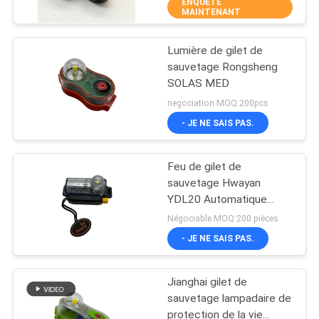
dans la main de batterie
ENQUÊTE
VISITE
MAINTENANT
D'USINE
Lumière de gilet de
27
sauvetage Rongsheng
CONTRÔLE
SOLAS MED
Accessoires de gilet
DE
negociation MOQ:200pcs
de sauvetage
QUALITÉ
- JE NE SAIS PAS.
Feu de gilet de
COMPANY
sauvetage Hwayan
NEWS
YDL20 Automatique
31
Manuel Flash SOLAS
Négociable MOQ:200 pièces
CCS MED
PLAN
- JE NE SAIS PAS.
Appareil aérobie
DU
Jianghai gilet de
SITE
sauvetage lampadaire de
protection de la vie