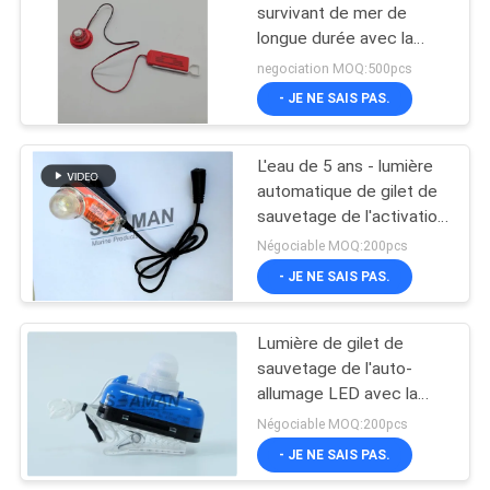
survivant de mer de
longue durée avec la
19
poignée de traction de
negociation MOQ:500pcs
pile à l'eau de mer
Anneau de bouée de
- JE NE SAIS PAS.
sauvetage
L'eau de 5 ans - lumière
automatique de gilet de
sauvetage de l'activation
LED SOLAS pour le
Négociable MOQ:200pcs
sauvetage marin
- JE NE SAIS PAS.
45
radeau de
Lumière de gilet de
sauvetage de l'auto-
sauvetage gonflable
allumage LED avec la
batterie au lithium,
Négociable MOQ:200pcs
lumière de gilet de vie
- JE NE SAIS PAS.