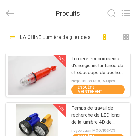
2026
Jiaxing
Seaman
Produits
Marine
Co.,Ltd..
All
Rights
Reserved.
MAISON
34
LA CHINE Lumière de gilet de sauvetage
Veste d'espèce
PRODUITS
marine
HOT
Lumière économiseuse
d'énergie instantanée de
VIDÉOS
stroboscope de pêche
maritime de couleur
Negociation MOQ:500pcs
électronique du signal
ENQUÊTE
AU
MAINTENANT
lumineux deux
24
SUJET
Lumière de gilet de
HOT
Temps de travail de
DE
recherche de LED long
NOUS
sauvetage
de la lumière 4D de
torche de fond tenue
negociation MOQ:100PCS