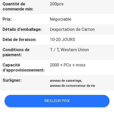
VISITE
Quantité de
200pcs
commande min:
D'USINE
Prix:
Négociable
CONTRÔLE
Détails d'emballage:
L'exportation de Carton
DE
Délai de livraison:
10-20 JOURS
QUALITÉ
Conditions de
T / T, Western Union
paiement:
COMPANY
Capacité
2000 + PCs + mois
NEWS
d'approvisionnement:
Surligner:
,
anneau de sauvetage
PLAN
anneau de conservateur de vie
DU
MEILLEUR PRIX
SITE