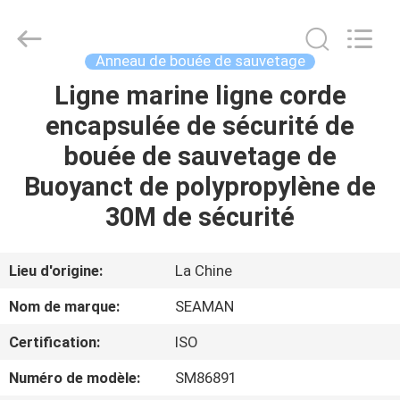
2026
Jiaxing
Seaman
Marine
Co.,Ltd..
Anneau de bouée de sauvetage
All
Rights
Reserved.
Ligne marine ligne corde
MAISON
encapsulée de sécurité de
PRODUITS
bouée de sauvetage de
Buoyanct de polypropylène de
VIDÉOS
30M de sécurité
AU
Lieu d'origine:
La Chine
SUJET
Nom de marque:
SEAMAN
DE
Certification:
ISO
NOUS
Numéro de modèle:
SM86891