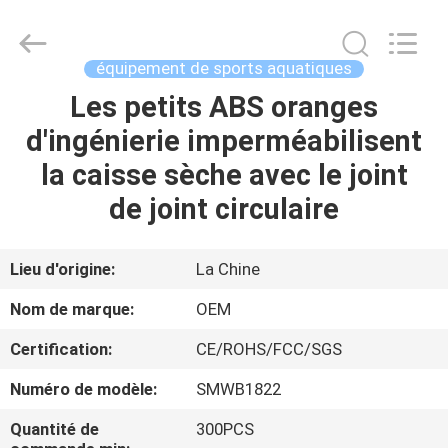
2026
Jiaxing
Seaman
Marine
Co.,Ltd..
équipement de sports aquatiques
All
Rights
Reserved.
Les petits ABS oranges
MAISON
d'ingénierie imperméabilisent
PRODUITS
la caisse sèche avec le joint
de joint circulaire
VIDÉOS
Lieu d'origine:
La Chine
AU
Nom de marque:
OEM
SUJET
Certification:
CE/ROHS/FCC/SGS
DE
Numéro de modèle:
SMWB1822
NOUS
Quantité de
300PCS