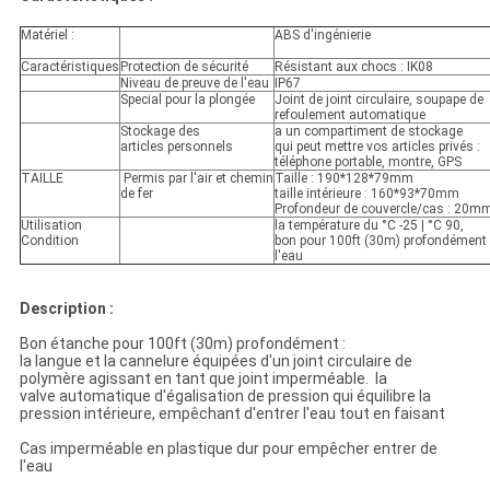
Matériel :
ABS d'ingénierie
Caractéristiques
Protection de sécurité
Résistant aux chocs : IK08
Niveau de preuve de l'eau
IP67
Special pour la plongée
Joint de joint circulaire, soupape de
refoulement automatique
Stockage des
a un compartiment de stockage
articles personnels
qui peut mettre vos articles privés :
téléphone portable, montre, GPS
TAILLE
Permis par l'air et chemin
Taille : 190*128*79mm
de fer
taille intérieure : 160*93*70mm
Profondeur de couvercle/cas : 2
Utilisation
la température du °C -25 | °C 90,
Condition
bon pour 100ft (30m) profondémen
l'eau
Description :
Bon étanche pour 100ft (30m) profondément :
la langue et la cannelure équipées d'un joint circulaire de
polymère agissant en tant que joint imperméable. la
valve automatique d'égalisation de pression qui équilibre la
pression intérieure, empêchant d'entrer l'eau tout en faisant
Cas imperméable en plastique dur pour empêcher entrer de
l'eau