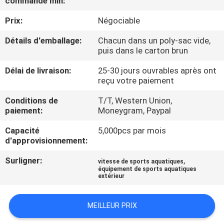
commande min:
VISITE
Prix:
Négociable
D'USINE
Détails d'emballage:
Chacun dans un poly-sac vide,
puis dans le carton brun
CONTRÔLE
DE
Délai de livraison:
25-30 jours ouvrables après ont
reçu votre paiement
QUALITÉ
Conditions de
T/T, Western Union,
paiement:
Moneygram, Paypal
COMPANY
Capacité
5,000pcs par mois
NEWS
d'approvisionnement:
Surligner:
,
vitesse de sports aquatiques
PLAN
équipement de sports aquatiques
extérieur
DU
SITE
MEILLEUR PRIX