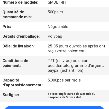
VISITE
Numéro de modèle:
SMDB14H
D'USINE
Quantité de
500pairs
commande min:
CONTRÔLE
Prix:
Négociable
DE
Détails d'emballage:
Polybag
QUALITÉ
Délai de livraison:
25-35 jours ouvrables après ont
reçu votre paiement
COMPANY
Conditions de
T/T (en vrac) ou union
paiement:
occidentale, gramme d'argent,
NEWS
paypal (échantillon)
Capacité
5,000pcs par mois
PLAN
d'approvisionnement:
DU
Surligner:
bottes supérieures de wetsuit du
néoprène de 5mm salut
SITE