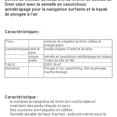
5mm salut avec la semelle en caoutchouc
antidérapage pour la navigation surfante et le kayak
de plongée à l'air
Caractéristiques :
Tissu :
coutures du néoprène de 5mm collées et
aveugle piqué
Caractéristiques
Orteil et
Double chapeau d'orteil et de talon
talon
unique
semelle en caoutchouc antidérapage de rouleau
tirette
Tirette de côté de Ykk
TAILLE
EURO 36-47
Utilisation
Plongée à l'air, spearfishing, libre de plongée,
marche de plage
Caractéristique :
le matériel du néoprène de 5mm est confortable et
maintient des pieds chauds et secs
Des coutures sont piquées et collées
Semelle durable de haut-traction ; exécute même sous la