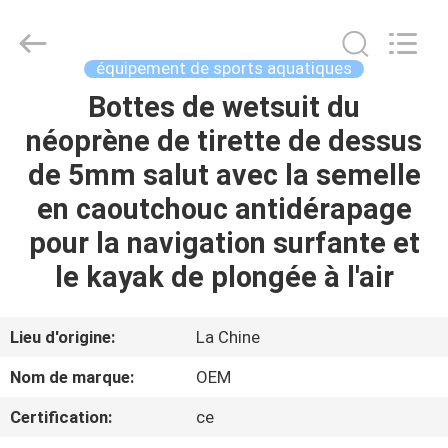
2026
Jiaxing
Seaman
Marine
Co.,Ltd..
équipement de sports aquatiques
All
Rights
Reserved.
Bottes de wetsuit du
MAISON
néoprène de tirette de dessus
PRODUITS
de 5mm salut avec la semelle
en caoutchouc antidérapage
VIDÉOS
pour la navigation surfante et
le kayak de plongée à l'air
AU
SUJET
Lieu d'origine:
La Chine
DE
Nom de marque:
OEM
NOUS
Certification:
ce