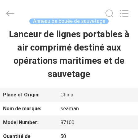
2026
Jiaxing
Seaman
Marine
Anneau de bouée de sauvetage
Co.,Ltd..
All
Lanceur de lignes portables à
MAISON
Rights
Reserved.
air comprimé destiné aux
PRODUITS
opérations maritimes et de
sauvetage
VIDÉOS
Place of Origin:
China
AU
Nom de marque:
seaman
SUJET
Model Number:
87100
DE
Quantité de
50