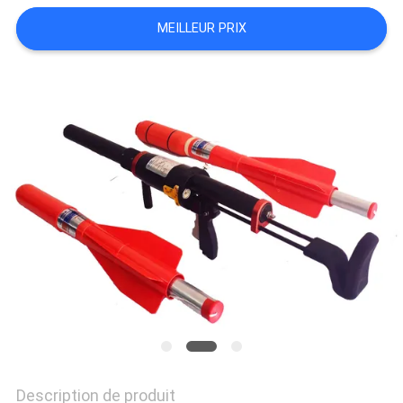
PLAN
MEILLEUR PRIX
DU
SITE
PRIVACY
POLICY
Description de produit