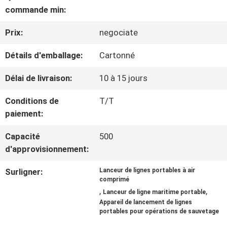
NOUS
commande min:
Prix:
negociate
VISITE
Détails d'emballage:
Cartonné
D'USINE
Délai de livraison:
10 à 15 jours
CONTRÔLE
Conditions de
T/T
paiement:
DE
Capacité
500
QUALITÉ
d'approvisionnement:
Surligner:
Lanceur de lignes portables à air
COMPANY
comprimé
,
,
Lanceur de ligne maritime portable
NEWS
Appareil de lancement de lignes
portables pour opérations de sauvetage