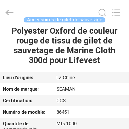
2026
Jiaxing
Seaman
Marine
Co.,Ltd..
Accessoires de gilet de sauvetage
All
Rights
Reserved.
Polyester Oxford de couleur
MAISON
rouge de tissu de gilet de
PRODUITS
sauvetage de Marine Cloth
300d pour Lifevest
VIDÉOS
Lieu d'origine:
La Chine
AU
Nom de marque:
SEAMAN
SUJET
Certification:
CCS
DE
Numéro de modèle:
86451
NOUS
Quantité de
Mts 1000