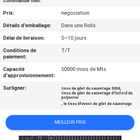
commande min:
VISITE
Prix:
negociation
D'USINE
Détails d'emballage:
Dans une Rolls
CONTRÔLE
Délai de livraison:
5~10 jours
DE
Conditions de
T/T
QUALITÉ
paiement:
Capacité
50000 mois de Mts
COMPANY
d'approvisionnement:
NEWS
Surligner:
,
tissu de gilet du sauvetage 300d
tissu de gilet de sauvetage d'Oxford de
polyester
,
le tissu lifevest de gilet de sauvetage
PLAN
DU
MEILLEUR PRIX
SITE