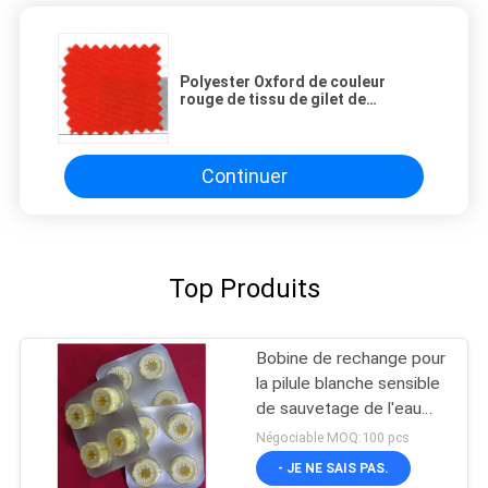
Polyester Oxford de couleur
rouge de tissu de gilet de
sauvetage de Marine Cloth 300d
pour Lifevest
Continuer
Top Produits
Bobine de rechange pour
la pilule blanche sensible
de sauvetage de l'eau
gonflable de gilets
Négociable MOQ:100 pcs
- JE NE SAIS PAS.