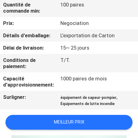
VISITE
Quantité de
100 paires
commande min:
D'USINE
Prix:
Negociation
CONTRÔLE
Détails d'emballage:
L'exportation de Carton
DE
Délai de livraison:
15~ 25 jours
QUALITÉ
Conditions de
T/T.
paiement:
COMPANY
Capacité
1000 paires de mois
NEWS
d'approvisionnement:
Surligner:
,
équipement de sapeur-pompier
PLAN
Équipements de lutte incendie
DU
MEILLEUR PRIX
SITE