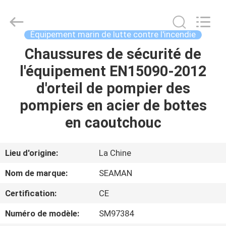
2026
Jiaxing
Seaman
Marine
Co.,Ltd..
Équipement marin de lutte contre l'incendie
All
Rights
Reserved.
Chaussures de sécurité de
MAISON
l'équipement EN15090-2012
PRODUITS
d'orteil de pompier des
pompiers en acier de bottes
VIDÉOS
en caoutchouc
AU
Lieu d'origine:
La Chine
SUJET
Nom de marque:
SEAMAN
DE
Certification:
CE
NOUS
Numéro de modèle:
SM97384