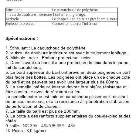
Stimulant :
Le caoutchouc de polythène
Tissu de doublure intérieure
Traitement ignifuge.
Midsole
Le chapeau en acier se protègent autour
Embout protecteur
Conseil en acier à l'intérieur
Spécifications :
1.
Stimulant : Le caoutchouc de polythène
2. le tissu de doublure intérieure est avec le traitement ignifuge.
3. Midsole : acier : Embout protecteur : acier
4. Dans l'avant du baril, il a une protection de tibia dans le jaune,
fait de caoutchouc,
5. Le bord supérieur du baril ont prévu en deux poignées un port
plus facile des bottes. Les poignées ont placé un de chaque côté
du baril et ne peuvent pas avoir une largeur plus de 60mm.
6. La semelle intérieure interne devrait être piqûre résistante et
être construite avec de résistant au feu.
La semelle externe est faite en caoutchouc glissement-résistant
en un seul morceau, et a la résistance à : pénétration d'abrasion,
de perforation et de chaleur.
7. La taille du baril est plus de 280mm.
8. La botte a des renforts supplémentaires du cou-de-pied et des
côtés.
9. taille :
NC 39# - 46#/UE 35# - 48#
10.
Poids : 3,0 kg/pair