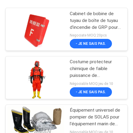
Cabinet de bobine de
tuyau de boîte de tuyau
d'incendie de GRP pour
la lutte contre l'incendie
Negociate MOQ:20pcs
marine
- JE NE SAIS PAS.
Costume protecteur
chimique de faible
puissance de
combinaison contre
Négociable MOQ:jeu de 10
l'incendie de costume
- JE NE SAIS PAS.
marin de lutte
Équipement universel de
pompier de SOLAS pour
l'équipement marin de
lutte contre l'incendie
Négociable MOQ:jeu de 10