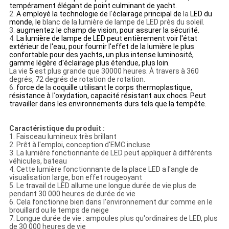
tempérament élégant de point culminant de yacht.
2.
A employé la technologie de
l'
éclairage principal de
la
LED du
monde,
le
blanc de
la
lumière de lampe de LED près du soleil.
3.
augmentez le champ de vision, pour assurer la sécurité.
4.
La lumière de lampe de LED peut entièrement voir l'état
extérieur de l'eau, pour fournir l'effet de la lumière le plus
confortable pour des yachts, un plus intense luminosité,
gamme légère d'éclairage plus étendue, plus loin.
La vie
5
est plus grande que 30000 heures.
À travers à 360
degrés, 72 degrés de rotation de rotation.
6.
force de
la
coquille utilisant le corps thermoplastique,
résistance à
l'
oxydation, capacité résistant aux chocs. Peut
travailler dans les environnements durs tels que la tempête.
Caractéristique du produit :
1. Faisceau lumineux très brillant
2. Prêt à l'emploi, conception d'EMC incluse
3. La lumière fonctionnante de LED peut appliquer à différents
véhicules, bateau
4. Cette lumière fonctionnante de la place LED a l'angle de
visualisation large, bon effet rougeoyant
5. Le travail de LED allume une longue durée de vie plus de
pendant 30 000 heures de durée de vie
6. Cela fonctionne bien dans l'environnement dur comme en le
brouillard ou le temps de neige
7. Longue durée de vie : ampoules plus qu'ordinaires de LED, plus
de 30 000 heures de vie