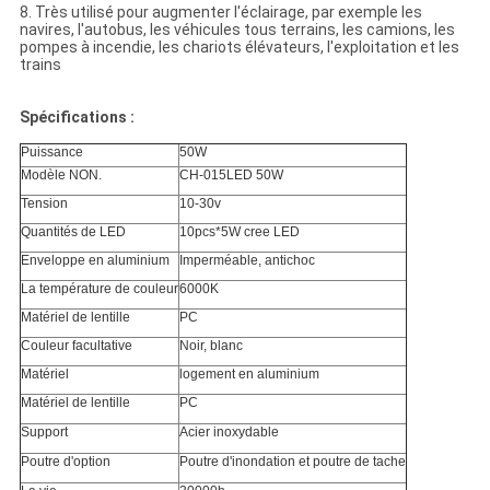
8. Très utilisé pour augmenter l'éclairage, par exemple les
navires, l'autobus, les véhicules tous terrains, les camions, les
pompes à incendie, les chariots élévateurs, l'exploitation et les
trains
Spécifications :
Puissance
50W
Modèle NON.
CH-015LED 50W
Tension
10-30v
Quantités de LED
10pcs*5W cree LED
Enveloppe en aluminium
Imperméable, antichoc
La température de couleur
6000K
Matériel de lentille
PC
Couleur facultative
Noir, blanc
Matériel
logement en aluminium
Matériel de lentille
PC
Support
Acier inoxydable
Poutre d'option
Poutre d'inondation et poutre de tache