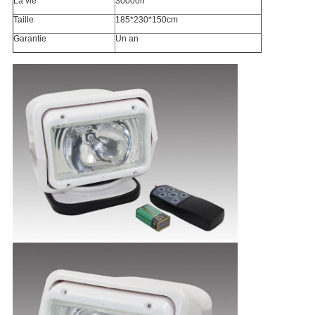
La vie
30000h
Taille
185*230*150cm
Garantie
Un an