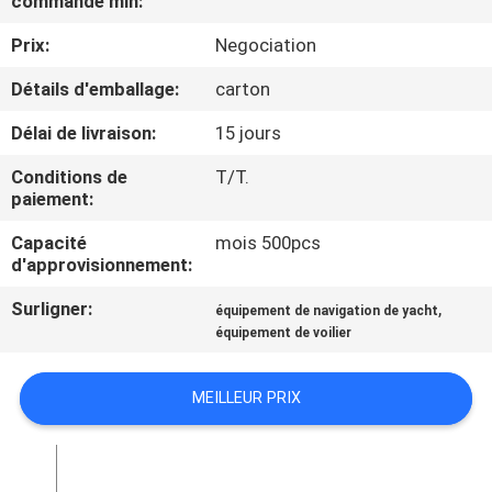
commande min:
VISITE
Prix:
Negociation
D'USINE
Détails d'emballage:
carton
CONTRÔLE
Délai de livraison:
15 jours
DE
Conditions de
T/T.
QUALITÉ
paiement:
Capacité
mois 500pcs
COMPANY
d'approvisionnement:
NEWS
Surligner:
,
équipement de navigation de yacht
équipement de voilier
PLAN
MEILLEUR PRIX
DU
SITE