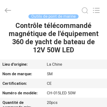
2026
Jiaxing
Seaman
Marine
Co.,Ltd..
Outils de pont de marine
All
Rights
Reserved.
Contrôle télécommandé
MAISON
magnétique de l'équipement
PRODUITS
360 de yacht de bateau de
12V 50W LED
VIDÉOS
Lieu d'origine:
La Chine
AU
Nom de marque:
SM
SUJET
Certification:
CE
DE
Numéro de modèle:
CH-015LED 50W
NOUS
Quantité de
20pcs