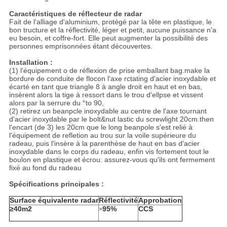
Caractéristiques de réflecteur de radar
Fait de l'alliage d'aluminium, protégé par la tête en plastique, le
bon tructure et la réflectivité, léger et petit, aucune puissance n'a
eu besoin, et coffre-fort. Elle peut augmenter la possibilité des
personnes emprisonnées étant découvertes.
Installation :
(1) l'équipement o de réflexion de prise emballant bag.make la
bordure de conduite de flocon l'axe rctating d'acier inoxydable et
écarté en tant que triangle 8 à angle droit en haut et en bas,
insèrent alors la tige à ressort dans le trou d'ellpse et vissent
alors par la serrure du °to 90,
(2) retirez un beanpcle inoxydable au centre de l'axe tournant
d'acier inoxydable par le bolt&nut lastic du screwlight 20cm.then
l'encart (de 3) les 20cm que le long beanpole s'est relié à
l'équipement de refletion au trou sur la voile supérieure du
radeau, puis l'insère à la parenthèse de haut en bas d'acier
inoxydable dans le corps du radeau, enfin vis fortement tout le
boulon en plastique et écrou. assurez-vous qu'ils ont fermement
fixé au fond du radeau
Spécifications principales :
Surface équivalente radar
Réflectivité
Approbation
≥40m2
95%
CCS
>