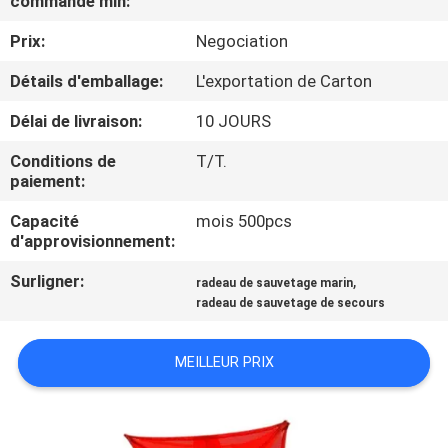
commande min:
VISITE
Prix:
Negociation
D'USINE
Détails d'emballage:
L'exportation de Carton
CONTRÔLE
Délai de livraison:
10 JOURS
DE
Conditions de
T/T.
QUALITÉ
paiement:
Capacité
mois 500pcs
COMPANY
d'approvisionnement:
NEWS
Surligner:
,
radeau de sauvetage marin
radeau de sauvetage de secours
PLAN
MEILLEUR PRIX
DU
SITE