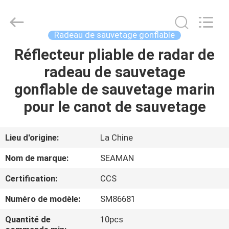
2026
Jiaxing
Seaman
Marine
Co.,Ltd..
Radeau de sauvetage gonflable
All
Rights
Reserved.
Réflecteur pliable de radar de
MAISON
radeau de sauvetage
PRODUITS
gonflable de sauvetage marin
pour le canot de sauvetage
VIDÉOS
Lieu d'origine:
La Chine
AU
Nom de marque:
SEAMAN
SUJET
Certification:
CCS
DE
Numéro de modèle:
SM86681
NOUS
Quantité de
10pcs