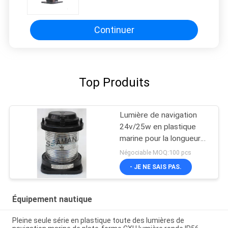
de signal lumineux de navigation
marine
Continuer
Top Produits
Lumière de navigation
24v/25w en plastique
marine pour la longueur
des bateaux Cxh-21p au-
Négociable MOQ:100 pcs
dessus de 12m
- JE NE SAIS PAS.
Équipement nautique
Pleine seule série en plastique toute des lumières de