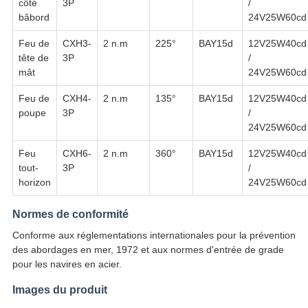
côté
3P
/
bâbord
24V25W60cd
Feu de
CXH3-
2 n.m
225°
BAY15d
12V25W40cd
tête de
3P
/
mât
24V25W60cd
Feu de
CXH4-
2 n.m
135°
BAY15d
12V25W40cd
poupe
3P
/
24V25W60cd
Feu
CXH6-
2 n.m
360°
BAY15d
12V25W40cd
tout-
3P
/
horizon
24V25W60cd
Normes de conformité
Conforme aux réglementations internationales pour la prévention
des abordages en mer, 1972 et aux normes d'entrée de grade
pour les navires en acier.
Images du produit