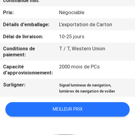
commande min:
VISITE
Prix:
Négociable
D'USINE
Détails d'emballage:
L'exportation de Carton
CONTRÔLE
Délai de livraison:
10-25 jours
DE
Conditions de
T / T, Western Union
QUALITÉ
paiement:
Capacité
2000 mois de PCs
COMPANY
d'approvisionnement:
NEWS
Surligner:
,
Signal lumineux de navigation
lumières de navigation de voilier
PLAN
MEILLEUR PRIX
DU
SITE