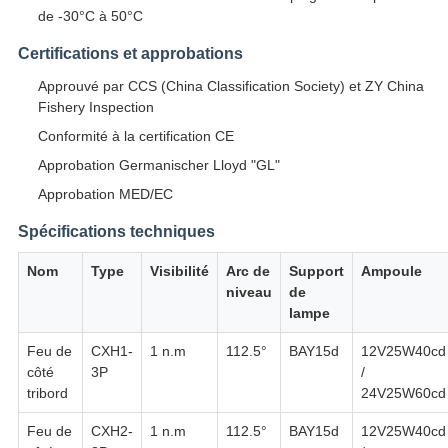
de -30°C à 50°C
Certifications et approbations
Approuvé par CCS (China Classification Society) et ZY China
Fishery Inspection
Conformité à la certification CE
Approbation Germanischer Lloyd "GL"
Approbation MED/EC
Spécifications techniques
Nom
Type
Visibilité
Arc de
Support
Ampoule
niveau
de
lampe
Feu de
CXH1-
1 n.m
112.5°
BAY15d
12V25W40cd
côté
3P
/
tribord
24V25W60cd
Feu de
CXH2-
1 n.m
112.5°
BAY15d
12V25W40cd