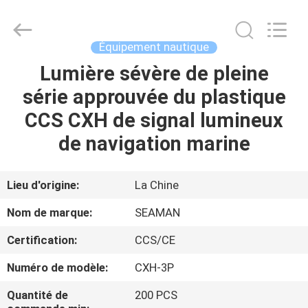
2026
Jiaxing
Seaman
Marine
Co.,Ltd..
Équipement nautique
All
Rights
Reserved.
Lumière sévère de pleine
MAISON
série approuvée du plastique
PRODUITS
CCS CXH de signal lumineux
de navigation marine
VIDÉOS
Lieu d'origine:
La Chine
AU
Nom de marque:
SEAMAN
SUJET
Certification:
CCS/CE
DE
Numéro de modèle:
CXH-3P
NOUS
Quantité de
200 PCS