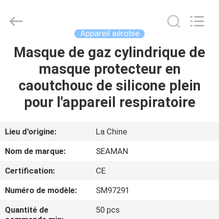
2026
Jiaxing
Seaman
Marine
Co.,Ltd..
Appareil aérobie
All
Rights
Reserved.
Masque de gaz cylindrique de
MAISON
masque protecteur en
PRODUITS
caoutchouc de silicone plein
pour l'appareil respiratoire
VIDÉOS
Lieu d'origine:
La Chine
AU
Nom de marque:
SEAMAN
SUJET
Certification:
CE
DE
Numéro de modèle:
SM97291
NOUS
Quantité de
50 pcs