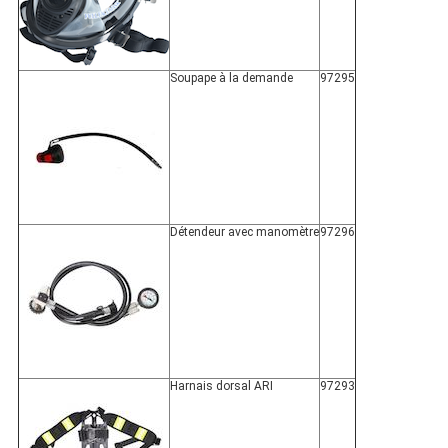
Soupape à la demande
97295
Détendeur avec manomètre
97296
Harnais dorsal ARI
97293