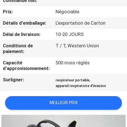
commande min:
VISITE
Prix:
Négociable
D'USINE
Détails d'emballage:
L'exportation de Carton
CONTRÔLE
Délai de livraison:
10-20 JOURS
DE
Conditions de
T / T, Western Union
QUALITÉ
paiement:
Capacité
500 mois réglés
COMPANY
d'approvisionnement:
NEWS
Surligner:
,
respirateur portable
appareil respiratoire d'évasion
PLAN
MEILLEUR PRIX
DU
SITE