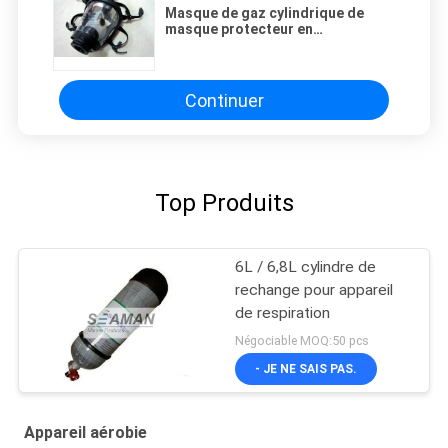
Masque de gaz cylindrique de
masque protecteur en
caoutchouc de silicone plein pour
l'appareil respiratoire
Continuer
Top Produits
6L / 6,8L cylindre de
rechange pour appareil
de respiration
Négociable MOQ:50 pcs
- JE NE SAIS PAS.
Appareil aérobie