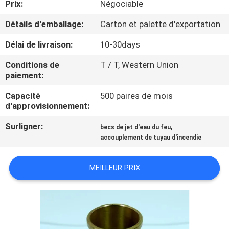
Prix:
Négociable
VISITE
D'USINE
Détails d'emballage:
Carton et palette d'exportation
Délai de livraison:
10-30days
CONTRÔLE
Conditions de
T / T, Western Union
DE
paiement:
QUALITÉ
Capacité
500 paires de mois
d'approvisionnement:
COMPANY
Surligner:
,
becs de jet d'eau du feu
accouplement de tuyau d'incendie
NEWS
MEILLEUR PRIX
PLAN
DU
SITE