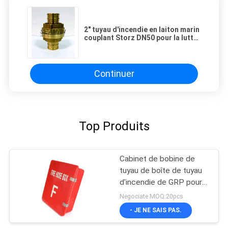
2" tuyau d'incendie en laiton marin
couplant Storz DN50 pour la lutte
contre l'incendie
Continuer
Top Produits
Cabinet de bobine de
tuyau de boîte de tuyau
d'incendie de GRP pour
la lutte contre l'incendie
Negociate MOQ:20pcs
marine
- JE NE SAIS PAS.