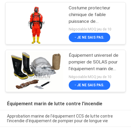
Costume protecteur
chimique de faible
puissance de
combinaison contre
Négociable MOQ:jeu de 10
l'incendie de costume
- JE NE SAIS PAS.
marin de lutte
Équipement universel de
pompier de SOLAS pour
l'équipement marin de
lutte contre l'incendie
Négociable MOQ:jeu de 10
- JE NE SAIS PAS.
Équipement marin de lutte contre l'incendie
Approbation marine de l'équipement CCS de lutte contre
l'incendie d'équipement de pompier pour de longue vie