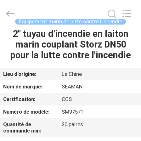
2026
Jiaxing
Seaman
Marine
Co.,Ltd..
Équipement marin de lutte contre l'incendie
All
Rights
Reserved.
2" tuyau d'incendie en laiton
MAISON
marin couplant Storz DN50
PRODUITS
pour la lutte contre l'incendie
VIDÉOS
Lieu d'origine:
La Chine
Nom de marque:
SEAMAN
AU
Certification:
CCS
SUJET
Numéro de modèle:
SM97571
DE
NOUS
Quantité de
20 paires
commande min: