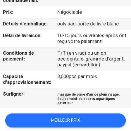
commande min:
VISITE
Prix:
Négociable
D'USINE
Détails d'emballage:
poly sac, boîte de livre blanc
CONTRÔLE
Délai de livraison:
10-15 jours ouvrables après ont
DE
reçu votre paiement
QUALITÉ
Conditions de
T/T (en vrac) ou union
paiement:
occidentale, gramme d'argent,
paypal (échantillon)
COMPANY
Capacité
3,000pcs par mois
NEWS
d'approvisionnement:
Surligner:
,
masque de prise d'air de plein visage
PLAN
équipement de sports aquatiques
extérieur
DU
SITE
MEILLEUR PRIX