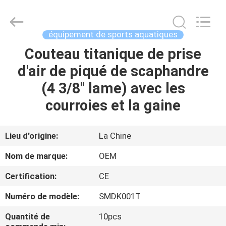
2026
Jiaxing
Seaman
Marine
Co.,Ltd..
équipement de sports aquatiques
All
Rights
Reserved.
Couteau titanique de prise
MAISON
d'air de piqué de scaphandre
PRODUITS
(4 3/8" lame) avec les
courroies et la gaine
VIDÉOS
Lieu d'origine:
La Chine
AU
Nom de marque:
OEM
SUJET
Certification:
CE
DE
Numéro de modèle:
SMDK001T
NOUS
Quantité de
10pcs