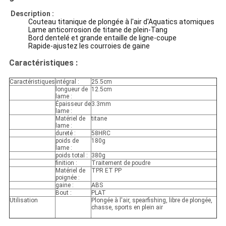
Description :
Couteau titanique de plongée à l'air d'Aquatics atomiques
Lame anticorrosion de titane de plein-Tang
Bord dentelé et grande entaille de ligne-coupe
Rapide-ajustez les courroies de gaine
Caractéristiques :
Caractéristiques
intégral :
25.5cm
longueur de
12.5cm
lame :
Épaisseur de
3.3mm
lame :
Matériel de
titane
lame :
dureté :
58HRC
poids de
180g
lame :
poids total :
380g
finition :
Traitement de poudre
Matériel de
TPR ET PP
poignée :
gaine :
ABS
Bout :
PLAT
Utilisation
Plongée à l'air, spearfishing, libre de plongée,
chasse, sports en plein air